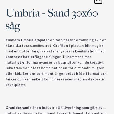
Umbria - Sand 30x60
såg
Klinkern Umbria erbjuder en fascinerande tolkning av det
klassiska terazzomönstret. Grafiken i plattan blir magisk
med en bottenfärg i kalkstensnyanser i kombination med
kontrastrika flerfärgade flingor. Tillsammans med
naturligt entoniga nyanser av basplattor kan du kreativt
leka fram den bästa kombinationen för ditt badrum, golv
eller kök. Seriens sortiment är generöst både i format och
färger och kan enkelt kombineras även med en dekorativ
kakelplatta.
Granitkeramik
är en industriell tillverkning som görs av
naturliga råvaror såsom sand, lera och finmalt fältspat som