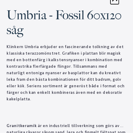
Umbria - Fossil 60x120
såg
Klinkern Umbria erbjuder en fascinerande tolkning av det
klassiska terazzomönstret. Grafiken i plattan blir magisk
med en bottenfärg i kalkstensnyanser i kombination med
kontrastrika flerfärgade flingor. Tillsammans med
naturligt entoniga nyanser av basplattor kan du kreativt
leka fram den bästa kombinationen för ditt badrum, golv
eller kök. Seriens sortiment är generöst både i format och
färger och kan enkelt kombineras även med en dekorativ
kakelplatta.
Granitkeramik
är en industriell tillverkning som görs av
naturliga råvaror såsom sand, lera och finmalt fältspat som