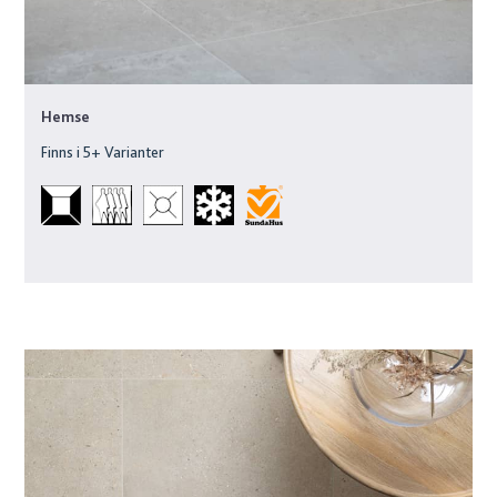
Hemse
Finns i
5
+ Varianter