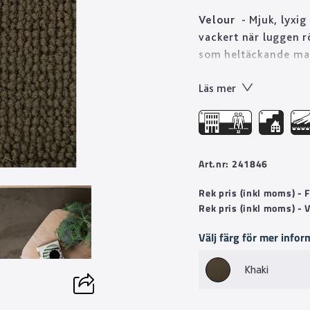
Velour
- Mjuk, lyxig
vackert när luggen r
som heltäckande mat
under exempelvis sof
Läs mer
olika tjocklekar och 
även offentliga milj
Art.nr: 241846
Rek pris (inkl moms) -
Rek pris (inkl moms) - 
Välj färg för mer infor
Khaki