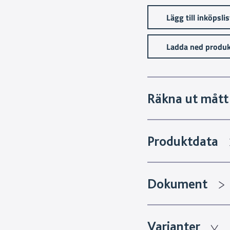
Lägg till inköpsli
Ladda ned produk
Räkna ut mått 
Produktdata
Dokument
Varianter