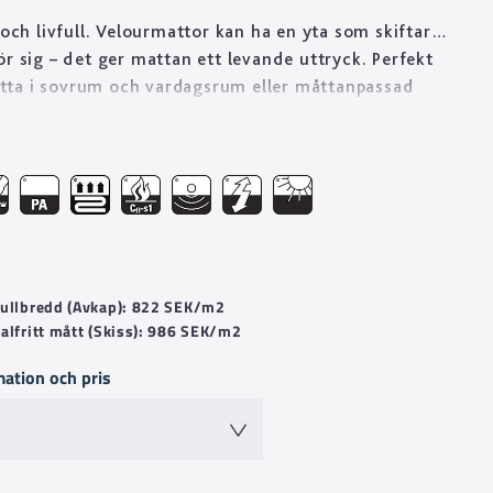
 och livfull. Velourmattor kan ha en yta som skiftar
ör sig – det ger mattan ett levande uttryck. Perfekt
ta i sovrum och vardagsrum eller måttanpassad
fan. Golvabia har ett stort utbud av velourmattor i
kvalitéer anpassade för att mattan ska vara hållbar i
öer som hotellrum, butik och restaurang.
 Fullbredd (Avkap): 822 SEK/m2
Valfritt mått (Skiss): 986 SEK/m2
mation och pris