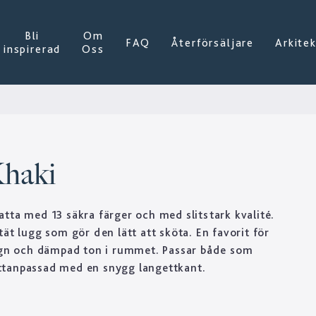
Bli
Om
FAQ
Återförsäljare
Arkite
inspirerad
Oss
Khaki
tta med 13 säkra färger och med slitstark kvalité.
ät lugg som gör den lätt att sköta. En favorit för
lugn och dämpad ton i rummet. Passar både som
tanpassad med en snygg langettkant.