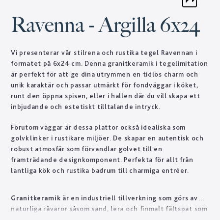
Ravenna - Argilla 6x24
Vi presenterar vår stilrena och rustika tegel Ravennan i
formatet på 6x24 cm. Denna granitkeramik i tegelimitation
är perfekt för att ge dina utrymmen en tidlös charm och
unik karaktär och passar utmärkt för fondväggar i köket,
runt den öppna spisen, eller i hallen där du vill skapa ett
inbjudande och estetiskt tilltalande intryck.
Förutom väggar är dessa plattor också idealiska som
golvklinker i rustikare miljöer. De skapar en autentisk och
robust atmosfär som förvandlar golvet till en
framträdande designkomponent. Perfekta för allt från
lantliga kök och rustika badrum till charmiga entréer.
Granitkeramik
är en industriell tillverkning som görs av
naturliga råvaror såsom sand, lera och finmalt fältspat som
torrpressas under högt tryck och bränns i höga