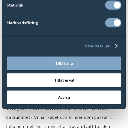
Statistik
Marknadsföring
Umbria Limy 30x60 såg
300702
Från:
889 SEK
/m2
Visa detaljer
Tillåt alla
Tillåt urval
KAKEL & KLINKER
Avvisa
Byta golv i huset, sätta kökskakel eller renovera
badrummet? Vi har kakel och klinker som passar till
hela hemmet. Sortimentet är noga utvalt för den