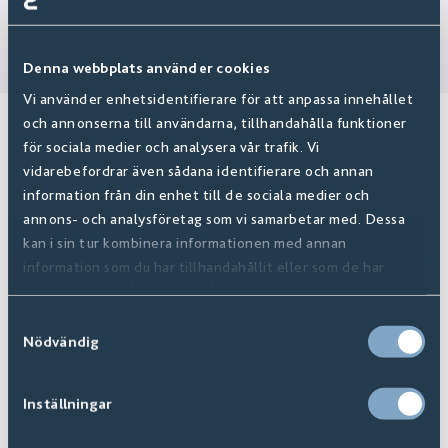
Denna webbplats använder cookies
Vi använder enhetsidentifierare för att anpassa innehållet
och annonserna till användarna, tillhandahålla funktioner
Relaterade produkter
för sociala medier och analysera vår trafik. Vi
vidarebefordrar även sådana identifierare och annan
information från din enhet till de sociala medier och
annons- och analysföretag som vi samarbetar med. Dessa
kan i sin tur kombinera informationen med annan
information som du har tillhandahållit eller som de har
samlat in när du har använt deras tjänster.
Samtyckesval
Nödvändig
Inställningar