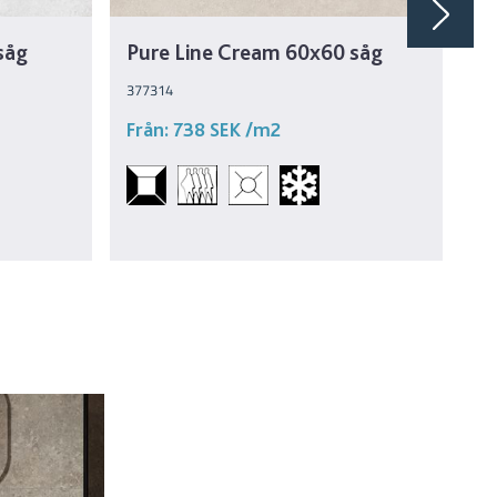
såg
Pure Line Cream 60x60 såg
Pu
s
377314
37
Från:
738 SEK
/m2
Fr