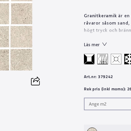
Granitkeramik
är en 
råvaror såsom sand, 
högt tryck och bränn
stenprodukt på kort 
Läs mer
Tekniskt sett är gran
till skillnad från n
Designen skapas geno
mönster med oändlig
mönsterbilder än va
Art.nr: 379242
fina egenskaper gör v
Rek pris (inkl moms): 
material som håller i