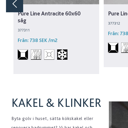
Pure Line Antracite 60x60
Pure Lin
såg
377312
377311
Från:
738
Från:
738 SEK
/m2
KAKEL & KLINKER
Byta golv i huset, sätta kökskakel eller
renovera badrummet? Vi har kakel och