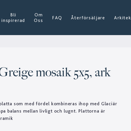
Bli
Om
FAQ
Återförsäljare
Arkite
inspirerad
Oss
Greige mosaik 5x5, ark
 platta som med fördel kombineras ihop med Glaciär
kapa balans mellan livligt och lugnt. Plattorna är
eramik